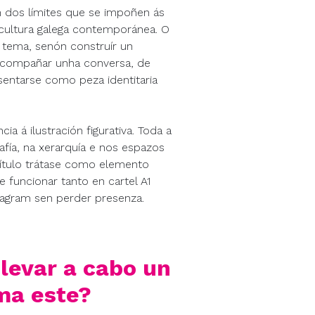
ón dos límites que se impoñen ás
 cultura galega contemporánea. O
n tema, senón construír un
acompañar unha conversa, de
esentarse como peza identitaria
cia á ilustración figurativa. Toda a
rafía, na xerarquía e nos espazos
título trátase como elemento
 funcionar tanto en cartel A1
agram sen perder presenza.
levar a cabo un
ma este?