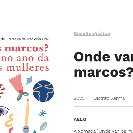
Deseño gráfico
Onde va
marcos
2025
Distrito Xermar
AELG
A xornada "Onde van os mar