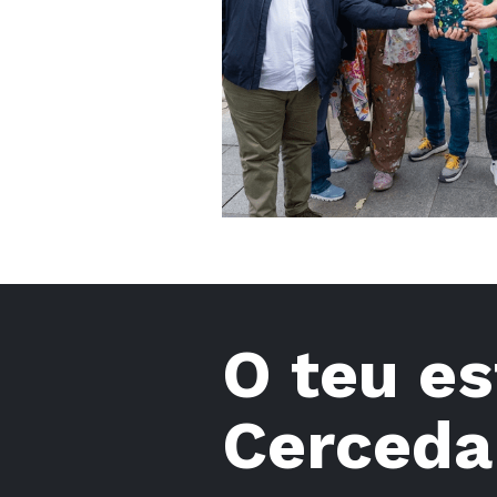
O teu es
Cerceda