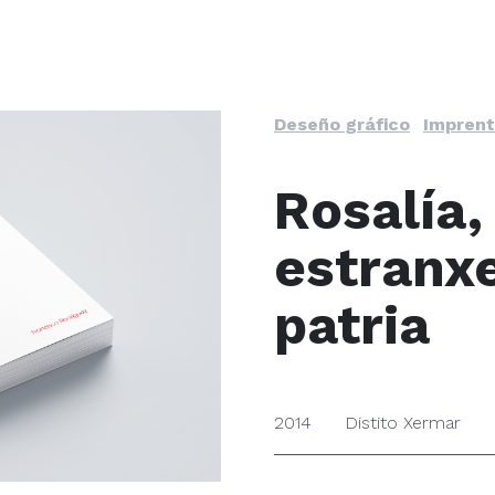
Deseño gráfico
Impren
Rosalía,
estranxe
patria
2014
Distito Xermar