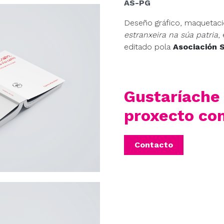
AS-PG
Deseño gráfico, maquetació
estranxeira na súa patria
,
editado pola
Asociación 
Gustaríache 
proxecto co
Contacto